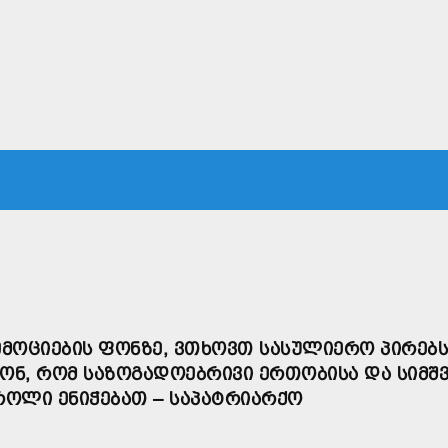
ᲙᲐ
ᲡᲐᲛᲐᲠᲗᲐᲚᲘ
ᲔᲙᲝᲜᲝᲛᲘᲙᲐ
ᲗᲐᲕᲓᲐᲪᲕᲐ
ᲛᲡᲝᲤᲚᲘᲝ
ᲔᲛᲝᲪᲘᲔᲑᲘᲡ ᲤᲝᲜᲖᲔ, ᲕᲗᲮᲝᲕᲗ ᲡᲐᲡᲣᲚᲘᲔᲠᲝ ᲞᲘᲠᲔᲑᲡ
ᲝᲜ, ᲠᲝᲛ ᲡᲐᲖᲝᲒᲐᲓᲝᲔᲑᲠᲘᲕᲘ ᲔᲠᲗᲝᲑᲘᲡᲐ ᲓᲐ ᲡᲘᲛᲨ
ᲠᲝᲚᲘ ᲔᲜᲘᲭᲔᲑᲐᲗ – ᲡᲐᲞᲐᲢᲠᲘᲐᲠᲥᲝ