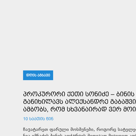
ᲓᲦᲘᲡ ᲐᲛᲑᲐᲕᲘ
ᲞᲠᲝᲙᲣᲠᲝᲠᲘ ᲥᲔᲗᲘ ᲡᲝᲜᲘᲫᲔ – ᲑᲘᲜᲘᲡ 
ᲒᲐᲜᲘᲮᲘᲚᲐᲕᲡ ᲐᲚᲔᲥᲡᲐᲜᲓᲠᲔ ᲒᲐᲑᲐᲨᲕᲘ
ᲐᲛᲑᲝᲑᲡ, ᲠᲝᲛ ᲡᲮᲕᲐᲜᲐᲘᲠᲐᲓ ᲕᲔᲠ ᲛᲝ
10 ᲡᲐᲐᲗᲘᲡ ᲬᲘᲜ
ჩავატარეთ ფარული მოსმენები, როგორც სატელეფ