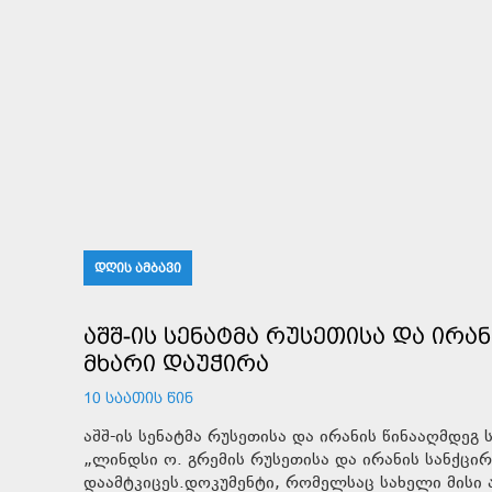
ᲓᲦᲘᲡ ᲐᲛᲑᲐᲕᲘ
ᲐᲨᲨ-ᲘᲡ ᲡᲔᲜᲐᲢᲛᲐ ᲠᲣᲡᲔᲗᲘᲡᲐ ᲓᲐ ᲘᲠᲐ
ᲛᲮᲐᲠᲘ ᲓᲐᲣᲭᲘᲠᲐ
10 ᲡᲐᲐᲗᲘᲡ ᲬᲘᲜ
აშშ-ის სენატმა რუსეთისა და ირანის წინააღმდე
„ლინდსი ო. გრემის რუსეთისა და ირანის სანქცირ
დაამტკიცეს.დოკუმენტი, რომელსაც სახელი მის