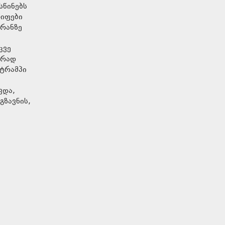
სწინებს
რიფები
ირანზე
კვე
ერად
 ტრამპი
ვდა,
გზავნის,