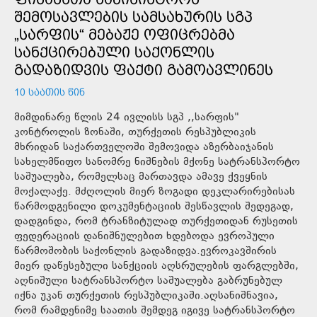
ᲨᲔᲛᲝᲡᲐᲕᲚᲔᲑᲘᲡ ᲡᲐᲛᲡᲐᲮᲣᲠᲘᲡ ᲡᲒᲞ
„ᲡᲐᲠᲤᲘᲡ“ ᲛᲔᲑᲐᲟᲔ ᲝᲤᲘᲪᲠᲔᲑᲛᲐ
ᲡᲐᲜᲥᲪᲘᲠᲔᲑᲣᲚᲘ ᲡᲐᲥᲝᲜᲚᲘᲡ
ᲒᲐᲓᲐᲖᲘᲓᲕᲘᲡ ᲤᲐᲥᲢᲘ ᲒᲐᲛᲝᲐᲕᲚᲘᲜᲔᲡ
10 ᲡᲐᲐᲗᲘᲡ ᲬᲘᲜ
მიმდინარე წლის 24 ივლისს სგპ ,,სარფის"
კონტროლის ზონაში, თურქეთის რესპუბლიკის
მხრიდან საქართველოში შემოვიდა აზერბაიჯანის
სახელმწიფო სანომრე ნიშნების მქონე სატრანსპორტო
საშუალება, რომელსაც მართავდა ამავე ქვეყნის
მოქალაქე. მძღოლის მიერ ზოგადი დეკლარირებისას
წარმოდგენილი დოკუმენტაციის შესწავლის შედეგად,
დადგინდა, რომ ტრანზიტულად თურქეთიდან რუსეთის
ფედერაციის დანიშნულებით ხდებოდა ევროპული
წარმოშობის საქონლის გადაზიდვა.ევროკავშირის
მიერ დაწესებული სანქციის აღსრულების ფარგლებში,
აღნიშული სატრანსპორტო საშუალება გაბრუნებულ
იქნა უკან თურქეთის რესპუბლიკაში.აღსანიშნავია,
რომ რამდენიმე საათის შემდეგ იგივე სატრანსპორტო