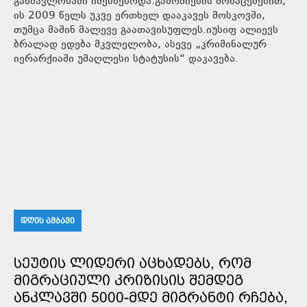
განმავლობაში იძებნებოდა.გამოძიების მონაცემებით,
ის 2009 წელს უკვე ერთხელ დააკავეს მოსკოვში,
თუმცა მაშინ მალევე გაათავისუფლეს.იუსიფ ალიევს
ბრალად ედება მკვლელობა, ასევე „კრიმინალურ
იერარქიაში უმაღლესი სტატუსის“ დაკავება.
ᲓᲦᲘᲡ ᲐᲛᲑᲐᲕᲘ
ᲡᲔᲣᲢᲘᲡ ᲚᲘᲓᲔᲠᲘ ᲐᲪᲮᲐᲓᲔᲑᲡ, ᲠᲝᲛ
ᲛᲘᲒᲠᲐᲪᲘᲣᲚᲘ ᲙᲠᲘᲖᲘᲡᲘᲡ ᲨᲔᲛᲓᲔᲒ
ᲐᲜᲙᲚᲐᲕᲨᲘ 5000-ᲛᲓᲔ ᲛᲘᲒᲠᲐᲜᲢᲘ ᲠᲩᲔᲑᲐ,