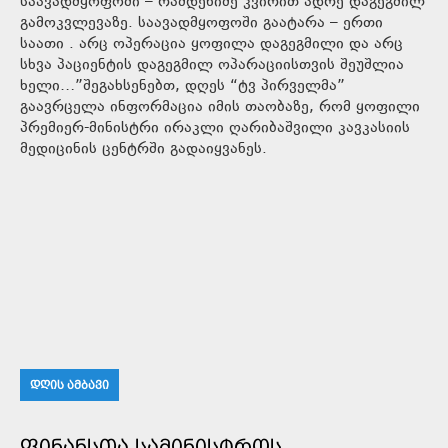
საავადმყოფოში – რამდენიმე კვირით ადრე დაგეგმილ
გამოკვლევაზე. საავადმყოფოში გაატარა – ერთი
საათი . არც ოპერაცია ყოფილა დაგეგმილი და არც
სხვა პაციენტის დაგეგმილ ოპარაციისთვის შეუშლია
ხელი…”შეგახსენებთ, დღეს “ტვ პირველმა”
გაავრცელა ინფორმაცია იმის თაობაზე, რომ ყოფილი
პრემიერ-მინისტრი ირაკლი ღარიბაშვილი კავკასიის
მედიცინის ცენტრში გადაიყვანეს.
ᲓᲦᲘᲡ ᲐᲛᲑᲐᲕᲘ
ᲤᲘᲜᲐᲜᲡᲗᲐ ᲡᲐᲛᲘᲜᲘᲡᲢᲠᲝᲡ