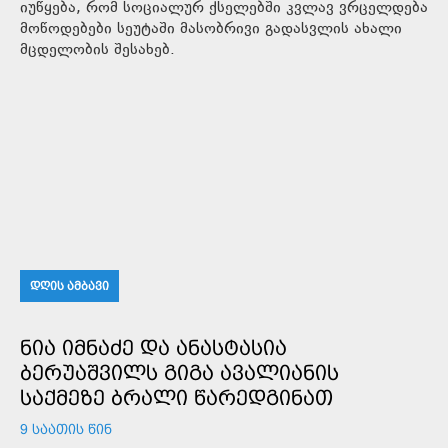
იუწყება, რომ სოციალურ ქსელებში კვლავ ვრცელდება
მოწოდებები სეუტაში მასობრივი გადასვლის ახალი
მცდელობის შესახებ.
ᲓᲦᲘᲡ ᲐᲛᲑᲐᲕᲘ
ᲜᲘᲐ ᲘᲛᲜᲐᲫᲔ ᲓᲐ ᲐᲜᲐᲡᲢᲐᲡᲘᲐ
ᲑᲔᲠᲣᲐᲨᲕᲘᲚᲡ ᲒᲘᲒᲐ ᲐᲕᲐᲚᲘᲐᲜᲘᲡ
ᲡᲐᲥᲛᲔᲖᲔ ᲑᲠᲐᲚᲘ ᲬᲐᲠᲔᲓᲒᲘᲜᲐᲗ
9 ᲡᲐᲐᲗᲘᲡ ᲬᲘᲜ