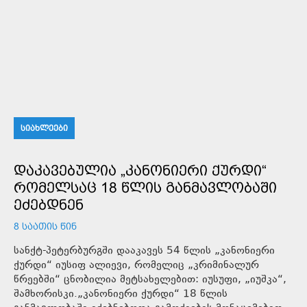
ᲡᲘᲐᲮᲚᲔᲔᲑᲘ
ᲓᲐᲙᲐᲕᲔᲑᲣᲚᲘᲐ „ᲙᲐᲜᲝᲜᲘᲔᲠᲘ ᲥᲣᲠᲓᲘ“
ᲠᲝᲛᲔᲚᲡᲐᲪ 18 ᲬᲚᲘᲡ ᲒᲐᲜᲛᲐᲕᲚᲝᲑᲐᲨᲘ
ᲔᲫᲔᲑᲓᲜᲔᲜ
8 ᲡᲐᲐᲗᲘᲡ ᲬᲘᲜ
სანქტ-პეტერბურგში დააკავეს 54 წლის „კანონიერი
ქურდი“ იუსიფ ალიევი, რომელიც „კრიმინალურ
წრეებში“ ცნობილია მეტსახელებით: იუსუფი, „იუშკა“,
შამხორისკი.„კანონიერი ქურდი“ 18 წლის