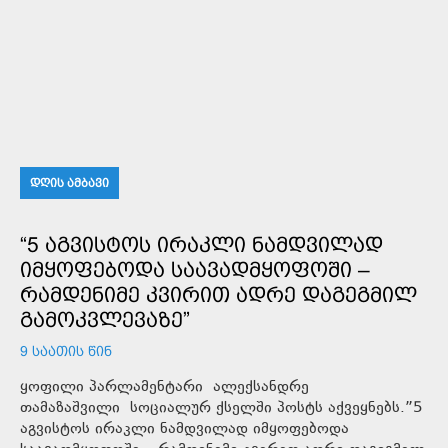
ᲓᲦᲘᲡ ᲐᲛᲑᲐᲕᲘ
“5 ᲐᲒᲕᲘᲡᲢᲝᲡ ᲘᲠᲐᲙᲚᲘ ᲜᲐᲛᲓᲕᲘᲚᲐᲓ
ᲘᲛᲧᲝᲤᲔᲑᲝᲓᲐ ᲡᲐᲐᲕᲐᲓᲛᲧᲝᲤᲝᲨᲘ –
ᲠᲐᲛᲓᲔᲜᲘᲛᲔ ᲙᲕᲘᲠᲘᲗ ᲐᲓᲠᲔ ᲓᲐᲒᲔᲒᲛᲘᲚ
ᲒᲐᲛᲝᲙᲕᲚᲔᲕᲐᲖᲔ”
9 ᲡᲐᲐᲗᲘᲡ ᲬᲘᲜ
ყოფილი პარლამენტარი ალექსანდრე
თამაზაშვილი სოციალურ ქსელში პოსტს აქვეყნებს.”5
აგვისტოს ირაკლი ნამდვილად იმყოფებოდა