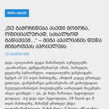
ᲓᲦᲘᲡ ᲐᲛᲑᲐᲕᲘ
„ᲗᲣ ᲒᲐᲛᲝᲩᲜᲓᲔᲑᲐ ᲐᲡᲔᲗᲘ ᲒᲝᲒᲝᲜᲐ,
ᲝᲤᲘᲪᲘᲐᲚᲣᲠᲐᲓ, ᲡᲐᲮᲐᲚᲮᲝᲓ
ᲒᲐᲓᲐᲕᲪᲔᲛ…“ – ᲒᲘᲒᲐ ᲐᲕᲐᲚᲘᲐᲜᲘᲡ ᲓᲔᲓᲐ
ᲛᲘᲛᲐᲠᲗᲕᲐᲡ ᲐᲕᲠᲪᲔᲚᲔᲑᲡ
12 ᲡᲐᲐᲗᲘᲡ ᲬᲘᲜ
გიგა ავალიანის დედა მიმართვას ავრცელებს.
„გააზიარეთ, გემუდარებით!ეს არის, პირველი,
ყველაზე სერიოზული, ოფიციალური განცხადება
ჩემგან ამ 10 თვის მანძილზე, ამიტომ კიდევ ერთხელ
გთხოვთ, დამეხმარეთ გაზიარებაში.არ გამოუვიდათ
მკვლელობისთვის პოლიტიკური იარლიყის მიკერება.
ახლა დაიწყეს:— უი, ეს ბიჭი მართლა პედოფილი
ყოფილა. თუ გიგა იყო პედოფილი, 28 წლის და 8
თვის მანძილზე, მინიმუმ ერთხელ უნდა
დაფიქსირებულიყო, მაშინ როცა 8 წელი ამზადებდა