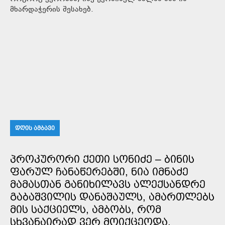
მხარდაჭერის შესახებ.
ᲓᲦᲘᲡ ᲐᲛᲑᲐᲕᲘ
ᲞᲠᲝᲙᲣᲠᲝᲠᲘ ᲥᲔᲗᲘ ᲡᲝᲜᲘᲫᲔ – ᲑᲘᲜᲘᲡ
ᲤᲐᲠᲣᲚ ᲩᲐᲜᲐᲬᲔᲠᲔᲑᲨᲘ, ᲜᲘᲐ ᲘᲛᲜᲐᲫᲔ
ᲛᲐᲛᲐᲡᲗᲐᲜ ᲒᲐᲜᲘᲮᲘᲚᲐᲕᲡ ᲐᲚᲔᲥᲡᲐᲜᲓᲠᲔ
ᲒᲐᲑᲐᲨᲕᲘᲚᲘᲡ ᲓᲐᲜᲐᲨᲐᲣᲚᲡ, ᲐᲛᲐᲠᲗᲚᲔᲑᲡ
ᲛᲘᲡ ᲡᲐᲥᲪᲘᲔᲚᲡ, ᲐᲛᲑᲝᲑᲡ, ᲠᲝᲛ
ᲡᲮᲕᲐᲜᲐᲘᲠᲐᲓ ᲕᲔᲠ ᲛᲝᲘᲥᲪᲔᲝᲓᲐ,